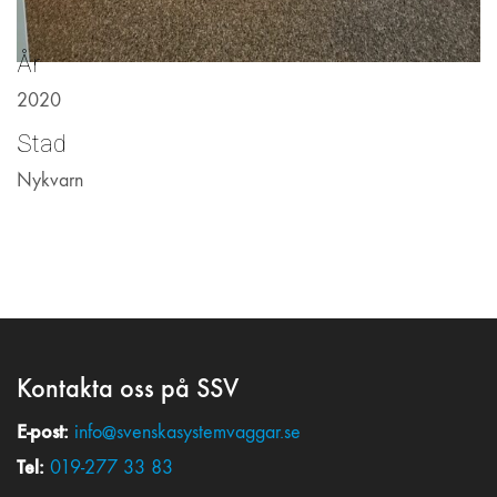
År
2020
Stad
Nykvarn
Kontakta oss på SSV
E-post:
info@svenskasystemvaggar.se
Tel:
019-277 33 83